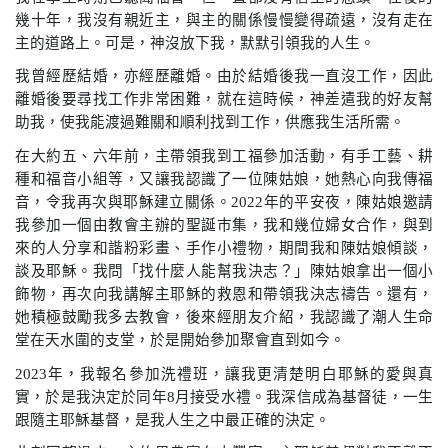
幾十年，我沒有親近主，與主的關係慢慢變得疏遠，沒有走在
主的道路上。可是，神沒放下我，默默引領我的人生。
我曾經歷結婚，亦經歷離婚。由於結婚後我一直沒工作，因此
離婚後要尋找工作非常困難，就在這時候，神差遣我的好友幫
助我，使我能渡過難關和順利找到工作，供應我生活所需。
在大約五、六年前，主帶領我到工福參加活動，有手工藝、耕
種和福音小組等，又讓我認識了一位陳姑娘，她熱心向我傳福
音，令我再次與耶穌建立關係。
2022
年的平安夜，陳姑娘邀請
我參加一個由教會主辦的聖誕巿集，我和幾位婦女合作，與到
來的人分享和諧粉彩畫、手作小禮物，期間我和陳姑娘傾談，
談及耶穌。我問「找什麼人能幫我決志？」陳姑娘拿出一個小
飾物，再次向我講解主耶穌的救恩和帶領我決志禱告。還有，
她積極鼓勵我多去教會，後來經朋友介紹，我認識了潮人生命
堂在天水圍的支堂，於是開始參加聚會直到如今。
2023
年，我報名參加洗禮班，讓我更清楚明白耶穌的愛與真
實，於是我決定於同年
8
月接受水禮。我深信成為基督徒，一生
跟隨主耶穌基督，是我人生之中最正確的決定。