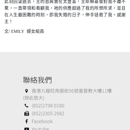
此刻回望過去，主的恩典實在太豐富，主耶穌基督對我不離不
棄，一直帶領和看顧我，祂的供應超過了我的所想所求，並且
在人生最困難的時刻，即我失婚的日子，伸手拯救了我。感謝
主！
文
/ EMILY
婦女組員
聯絡我們
香港九龍旺角弼街56號基督教大樓11樓
(按此放大)
(852)2798 0180
(852)2305 2982
Facebook
Youtube