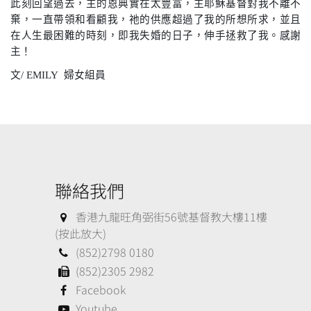
此刻回望過去，主的恩典實在太豐富，主耶穌基督對我不離不
棄，一直帶領和看顧我，祂的供應超過了我的所想所求，並且
在人生最困難的時刻，即我失婚的日子，伸手拯救了我。感謝
主！
文
/ EMILY
婦女組員
聯絡我們
香港九龍旺角弼街56號基督教大樓11樓
(按此放大)
(852)2798 0180
(852)2305 2982
Facebook
Youtube