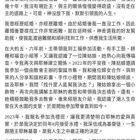
幾十年，我沒有親近主，與主的關係慢慢變得疏遠，沒有走在
主的道路上。可是，神沒放下我，默默引領我的人生。
我曾經歷結婚，亦經歷離婚。由於結婚後我一直沒工作，因此
離婚後要尋找工作非常困難，就在這時候，神差遣我的好友幫
助我，使我能渡過難關和順利找到工作，供應我生活所需。
在大約五、六年前，主帶領我到工福參加活動，有手工藝、耕
種和福音小組等，又讓我認識了一位陳姑娘，她熱心向我傳福
音，令我再次與耶穌建立關係。
2022
年的平安夜，陳姑娘邀請
我參加一個由教會主辦的聖誕巿集，我和幾位婦女合作，與到
來的人分享和諧粉彩畫、手作小禮物，期間我和陳姑娘傾談，
談及耶穌。我問「找什麼人能幫我決志？」陳姑娘拿出一個小
飾物，再次向我講解主耶穌的救恩和帶領我決志禱告。還有，
她積極鼓勵我多去教會，後來經朋友介紹，我認識了潮人生命
堂在天水圍的支堂，於是開始參加聚會直到如今。
2023
年，我報名參加洗禮班，讓我更清楚明白耶穌的愛與真
實，於是我決定於同年
8
月接受水禮。我深信成為基督徒，一生
跟隨主耶穌基督，是我人生之中最正確的決定。