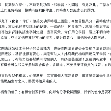
課，長期待在家中，不時遇到功課上和學習上的問題。有見及此，工福在
工上門免費補習，協助有困難的學生，同時也可舒緩家長的壓力。
示兒子（化名：偉仔）做英文功課時遇上困難，令她苦惱萬分！當時疫情
服務，幫助他解答功課上的疑難。十歲的他，純良乖巧，就讀小學五年級
指導他多背誦英語生字與短語，豐富詞彙。偉仔用心學習，遇上不明白時
的欣賞，並肯定他在其他方面的能力，提升自尊心，讓他感受人間有愛。
求問應該怎樣改善兒子的英語能力，也好奇問筆者是否基督徒？筆者點頭
媽回應說，基督徒很有愛心，樂意幫助人！她對我們極速回應兒子學習上
人如己」，有能力就要幫助有需要的人，媽媽連聲道謝！及後的相處中，
，有機會可以和兒子參加教會聚會，多聽道，不要放棄這寶貴的福音，在
很喜歡與我們相處，心感激勵！其實每個人都需要愛，每當筆者幫學生溫
，能燃點生命之火，將愛傳給周邊的人。
播福音的種子；有機會就要行動，向鄰舍分享愛與關懷。我們的使命是要