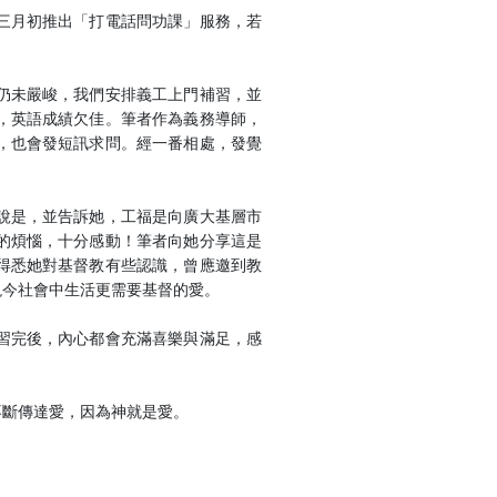
三月初推出「打電話問功課」服務，若
仍未嚴峻，我們安排義工上門補習，並
，英語成績欠佳。筆者作為義務導師，
，也會發短訊求問。經一番相處，發覺
說是，並告訴她，工福是向廣大基層市
的煩惱，十分感動！筆者向她分享這是
得悉她對基督教有些認識，曾應邀到教
現今社會中生活更需要基督的愛。
習完後，內心都會充滿喜樂與滿足，感
不斷傳達愛，因為神就是愛。