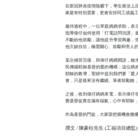
在新冠肺炎疫情陰霾下，學生毋須上
家庭有特別需要，更會安排同工或義
服侍過程中，一位單親媽媽求助，表
指導偉仔如何使用「打電話問功課」
不斷給他鼓勵，讓他提升學習興趣，
他欠缺自信，極需關心、鼓勵和旁人
某次補習完後，與偉仔媽媽閒談，她
民傳揚耶穌基督的愛的機構；這位媽
耶穌的教導，聖經中提到我們要「愛
會，只是後來沒有繼續。筆者鼓勵她
之後，收到偉仔媽媽來電，表示偉仔
覺基督徒實在滿有福氣，心中有耶穌
作為基督的門徒，大家當把握機會撒
撰文
/
陳豪柱先生
(
工福項目總監)