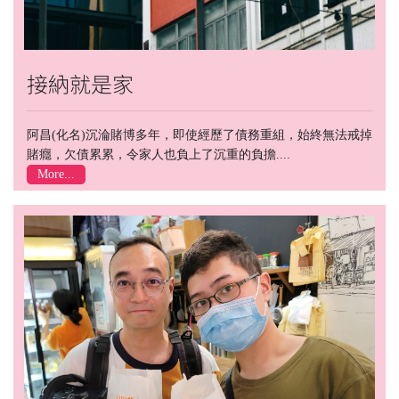
接納就是家
阿昌(化名)沉淪賭博多年，即使經歷了債務重組，始終無法戒掉
賭癮，欠債累累，令家人也負上了沉重的負擔....
More...