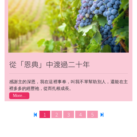
從「恩典」中渡過二十年
感謝主的深恩，我在這裡事奉，叫我不單幫助別人，還能在主
裡多多的經歷祂，從而扎根成長。
More...
1
2
3
4
5