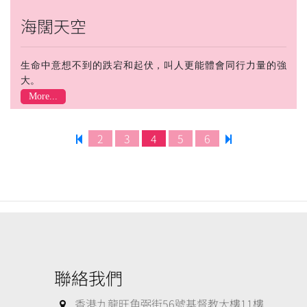
海闊天空
生命中意想不到的跌宕和起伏，叫人更能體會同行力量的強
大。
More...
2
3
4
5
6
聯絡我們
香港九龍旺角弼街56號基督教大樓11樓