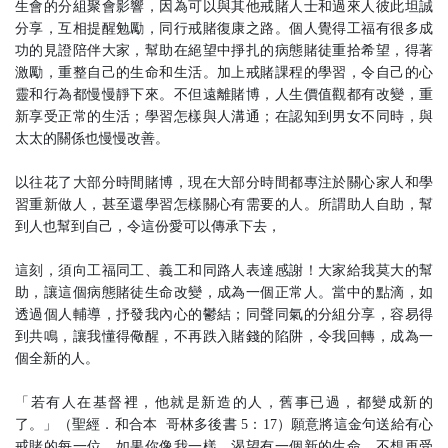
生會的分組聚會影響，因為可以與其他戒賭人士和過來人彼此坦誠
分享，互相提醒勉勵，同行戒賭復康之路。個人覺得工福有很多成
功的見證陪伴大家，幫助在絕望中掙扎的病態賭徒重拾希望，得著
激勵，重整自己的生命和生活。加上戒賭課程的學習，令自己的心
靈和行為都慢慢靜下來。不但遠離賭博，人生價值觀都有改變，重
新享受正常的生活；學習怎樣與人溝通；在認知到男女不同時，與
太太的關係也慢慢改善。
以往花了大部分時間賭博，現在大部分時間都專注於關心家人和學
習重新做人，甚至還學習怎樣關心有需要的人。所謂助人自助，幫
到人也幫到自己，令這份愛可以傳承下去，
這刻，須向工福同工、義工和同路人表達感謝！大家給我莫大的幫
助，讓這個病態賭徒生命改變，成為一個正常人。當中的點滴，如
透過個人輔導，抒發我內心的鬱結；同聲同氣的分組分享，容易得
到共鳴，讓我懂得儆醒，不再跌入賭錢的陷阱，令我回轉，成為一
個全新的人。
「若有人在基督裡，他就是新造的人，舊事已過，都變成新的
了。」（聖經．和合本 哥林多後書 5：17）願意將這金句送給有心
戒賭的每一位，如果你像我一樣，渴望有一個新的生命，不想再受