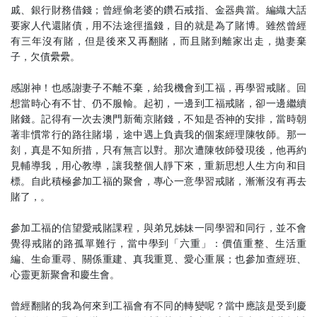
戚、銀行財務借錢；曾經偷老婆的鑽石戒指、金器典當。編織大話
要家人代還賭債，用不法途徑搵錢，目的就是為了賭博。雖然曾經
有三年沒有賭，但是後來又再翻賭，而且賭到離家出走，拋妻棄
子，欠債纍纍。
感謝神！也感謝妻子不離不棄，給我機會到工福，再學習戒賭。回
想當時心有不甘、仍不服輸。起初，一邊到工福戒賭，卻一邊繼續
賭錢。記得有一次去澳門新葡京賭錢，不知是否神的安排，當時朝
著非慣常行的路往賭場，途中遇上負責我的個案經理陳牧師。那一
刻，真是不知所措，只有無言以對。那次遭陳牧師發現後，他再約
見輔導我，用心教導，讓我整個人靜下來，重新思想人生方向和目
標。自此積極參加工福的聚會，專心一意學習戒賭，漸漸沒有再去
賭了，。
參加工福的信望愛戒賭課程，與弟兄姊妹一同學習和同行，並不會
覺得戒賭的路孤單難行，當中學到「六重」：價值重整、生活重
編、生命重尋、關係重建、真我重覓、愛心重展；也參加查經班、
心靈更新聚會和慶生會。
曾經翻賭的我為何來到工福會有不同的轉變呢？當中應該是受到慶