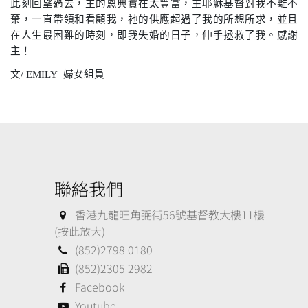
此刻回望過去，主的恩典實在太豐富，主耶穌基督對我不離不
棄，一直帶領和看顧我，祂的供應超過了我的所想所求，並且
在人生最困難的時刻，即我失婚的日子，伸手拯救了我。感謝
主！
文
/ EMILY
婦女組員
聯絡我們
香港九龍旺角弼街56號基督教大樓11樓
(按此放大)
(852)2798 0180
(852)2305 2982
Facebook
Youtube