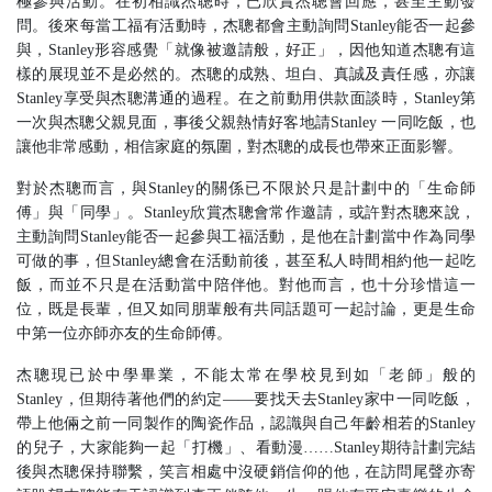
極參與活動。在初相識杰聰時，已欣賞杰聰會回應，甚至主動發
問。後來每當工福有活動時，杰聰都會主動詢問
Stanley
能否一起參
與，
Stanley
形容感覺「就像被邀請般，好正」，因他知道杰聰有這
樣的展現並不是必然的。杰聰的成熟、坦白、真誠及責任感，亦讓
Stanley
享受與杰聰溝通的過程。在之前動用供款面談時，
Stanley
第
一次與杰聰父親見面，事後父親熱情好客地請
Stanley
一同吃飯，也
讓他非常感動，相信家庭的氛圍，對杰聰的成長也帶來正面影響。
對於杰聰而言，與
Stanley
的關係已不限於只是計劃中的「生命師
傅」與「同學」。
Stanley
欣賞杰聰會常作邀請，或許對杰聰來說，
主動詢問
Stanley
能否一起參與工福活動，是他在計劃當中作為同學
可做的事，但
Stanley
總會在活動前後，甚至私人時間相約他一起吃
飯，而並不只是在活動當中陪伴他。對他而言，也十分珍惜這一
位，既是長輩，但又如同朋輩般有共同話題可一起討論，更是生命
中第一位亦師亦友的生命師傅。
杰聰現已於中學畢業，不能太常在學校見到如「老師」般的
Stanley
，但期待著他們的約定——要找天去
Stanley
家中一同吃飯，
帶上他倆之前一同製作的陶瓷作品，認識與自己年齡相若的
Stanley
的兒子，大家能夠一起「打機」、看動漫
……Stanley
期待計劃完結
後與杰聰保持聯繫，笑言相處中沒硬銷信仰的他，在訪問尾聲亦寄