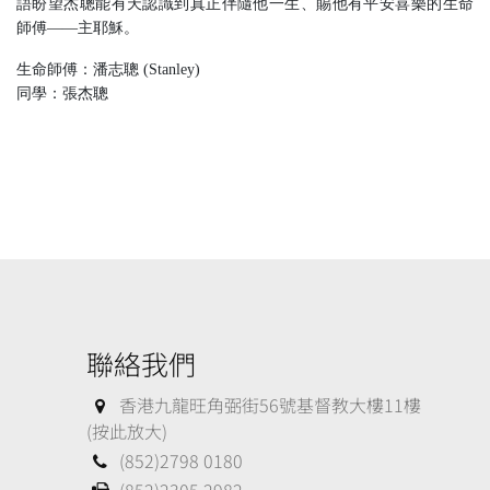
語盼望杰聰能有天認識到真正伴隨他一生、賜他有平安喜樂的生命
師傅——主耶穌。
生命師傅：潘志聰
(Stanley)
同學：張杰聰
聯絡我們
香港九龍旺角弼街56號基督教大樓11樓
(按此放大)
(852)2798 0180
(852)2305 2982