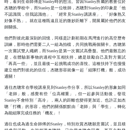
時，看到生命師傅是
Stanley
時的想法。皆因
Stanley
所屬的教會位於
杰聰的學校中，而
Stanley
是一位牧師，杰聰對
Stanley
的印象是「他
不認識我，但我認識他」、「經常見
Stanley
講講座」、「好像熟又
好像不熟」。就在這種既遠且近的微妙距離下，開展屬於他們的友
師關係。
他們對彼此最深刻的回憶，同樣是計劃初期在馬灣進行的高空歷奇
訓練，那時他們需要二人一組為拍檔，共同挑戰兩個關卡。杰聰第
一次嘗試雙人繩網，而
Stanley
是第一次嘗試高疊盤。他們最難忘的
是，在體驗新事物的過程中互相扶持，總是鼓勵自己及對方嘗試
「再高一些」，並且最後一起挑戰成功的喜悅。這種扶持下也慢慢
建立他們對彼此的信任，杰聰形容就像一起「組隊打機」般，成功
通關！
過往杰聰常在學校講座見到
Stanley
作分享，所以
Stanley
的形象如同
「老師」般，感覺有些「位高權重」，但一起參與活動後，發現
Stanley
不會特別「高冷」，兩人的距離也變得更加近。也許正如杰
聰「打機」的形容，他們的關係默默由「老師」與「學生」，轉化
為能組隊完成任務的「機友」！
過往也成為過生命師傅的
Stanley
，特別欣賞杰聰願意嘗試，並且積