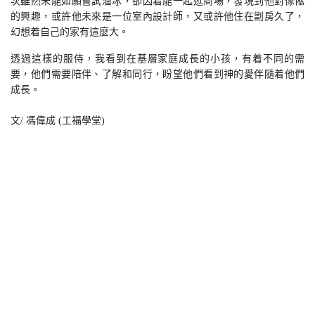
次雖然未能如願嘗試溜冰，卻因着能一起逛商場，發現到他對傢俬
的興趣，或許他未來是一位室內設計師，又或許他住在劏房久了，
幻想着自己的家有這麼大。
透過這樣的服侍，我看到在基層家庭成長的小孩，有着不同的需
要，他們需要陪伴、了解和同行，盼望他們看到神的愛伴隨着他們
成長。
文
/
馮偉成
(
工福學堂
)