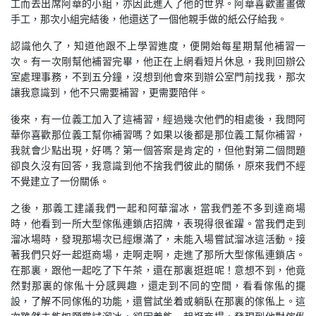
工而去出席阿華的小組，亦因此進入了他的世界。阿華喜歡畫畫做
手工，那次小組完結後，他還送了一個他親手做的紙公仔給我。
認識他久了，知道他跟不上學習進度，便開始每星期幫他補習一
次。有一次剛幫他補習完畢，他正在上網看短片休息，我則回辦公
室處理事務，不到五分鐘，沒想到他會來到辦公室門前找我，那次
讓我意識到，他不只需要補習，更需要陪伴。
後來，有一位義工加入了這補習，經過幾次他們的相處後，我問阿
華你喜歡那位義工幫你補習嗎？如果以後都是那位義工幫你補習，
我就會少點出現，好嗎？第一個答案是肯定的，但他對第二個問題
卻良久沒有回答，我意識到他不捨我們彼此的關係，原來我們不經
不覺建立了一份關係。
之後，那義工建議我們一起和阿華溜冰，當我們差不多到達商場
時，他看到一所大型傢俬連鎖店招牌，表現得很雀躍。當我們走到
溜冰場時，發現那場次已經爆滿了，未能入場嘗試溜冰這活動。接
著我們只好一起逛商場，走啊走啊，走進了那所大型傢俬連鎖店。
在那裏，跟他一起吃了下午茶，還在那裏逛逛呢！意想不到，他竟
然對那裏的傢俬十分感興趣，還走到不同的空間，看看傢俬的擺
設，了解不同傢俬的功能，還嘗試坐着或躺臥在那裏的傢俬上。這