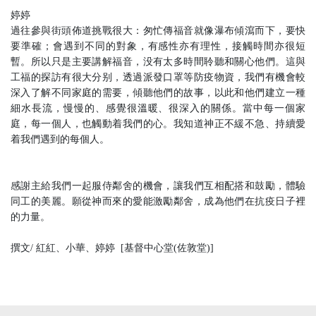
婷婷
過往參與街頭佈道挑戰很大：匆忙傳福音就像瀑布傾瀉而下，要快
要準確；會遇到不同的對象，有感性亦有理性，接觸時間亦很短
暫。所以只是主要講解福音，没有太多時間聆聽和關心他們。這與
工福的探訪有很大分别，透過派發口罩等防疫物資，我們有機會較
深入了解不同家庭的需要，傾聽他們的故事，以此和他們建立一種
細水長流，慢慢的、感覺很溫暖、很深入的關係。當中每一個家
庭，每一個人，也觸動着我們的心。我知道神正不緩不急、持續愛
着我們遇到的每個人。
感謝主給我們一起服侍鄰舍的機會，讓我們互相配搭和鼓勵，體驗
同工的美麗。願從神而來的愛能激勵鄰舍，成為他們在抗疫日子裡
的力量。
撰文/ 紅紅、小華、婷婷 [基督中心堂(佐敦堂)]