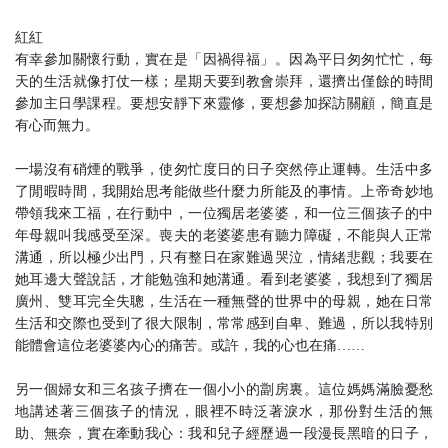
紅紅
有幸參加關懷行動，實在是「因禍得福」。因為平日匆匆忙忙，每
天的生活就像打仗一樣；星期天要到教會崇拜，還擠出僅餘的時間
參加主日學課程。要想安靜下來靈修，要想參加探訪關顧，簡直是
有心而無力。
一場沒有硝煙的戰爭，使匆忙度日的日子突然停止運轉。生活中多
了閒暇時間，我開始思考能做些什麼力所能及的事情。上帝奇妙地
帶領我來工福，在行動中，一位獨居老婆婆，和一位三個孩子的中
年母親叫我感受至深。喪夫的老婆婆患有聽力障礙，不能與人正常
溝通，所以極少出門，只有整日在家難過哭泣，情緒悲觀；我要在
她耳邊大聲說話，才能勉強和她溝通。看到老婆婆，我想到了獨居
廣州、雙耳完全失聰，生活在一種無聲的世界中的母親，她在日常
生活和交際也受到了很大限制，常常感到自卑、難過，所以我特別
能體會這位老婆婆內心的痛苦。或許，我的心也在痛……
另一個婦女和三名孩子擠在一個小小的劏房裏。這位媽媽滿臉憂愁
地講述著三個孩子的情況，眼裡不時泛著淚水，那份對生活的無
助、無奈，實在牽動我心：我和兒子經歷過一段漫長黑暗的日子，