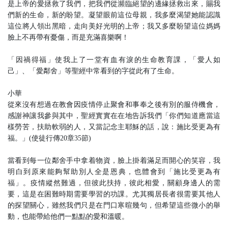
是上帝的愛拯救了我們，把我們從瀕臨絕望的邊緣拯救出來，賜我
們新的生命，新的盼望。凝望眼前這位母親，我多麼渴望她能認識
這位將人領出黑暗，走向美好光明的上帝；我又多麼盼望這位媽媽
臉上不再帶有憂傷，而是充滿喜樂啊！
「因禍得福」使我上了一堂有血有淚的生命教育課，「愛人如
己」、「愛鄰舍」等聖經中常看到的字從此有了生命。
小華
從來沒有想過在教會因疫情停止聚會和事奉之後有別的服侍機會，
感謝神讓我參與其中，聖經實實在在地告訴我們「你們知道應當這
樣勞苦，扶助軟弱的人，又當記念主耶穌的話，說：施比受更為有
福。」(使徒行傳20章35節)
當看到每一位鄰舍手中拿着物資，臉上掛着滿足而開心的笑容，我
明白到原來能夠幫助別人全是恩典，也體會到「施比受更為有
福」。疫情縱然難過，但彼此扶持，彼此相愛，關顧身邊人的需
要，這是在困難時期需要學習的功課。尤其獨居長者很需要其他人
的探望關心，雖然我們只是在門口寒暄幾句，但希望這些微小的舉
動，也能帶給他們一點點的愛和溫暖。