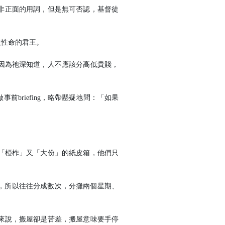
並非正面的用詞，但是無可否認，基督徒
牲性命的君王。
因為祂深知道，人不應該分高低貴賤，
riefing，略帶懸疑地問：「如果
「椏柞」又「大份」的紙皮箱，他們只
搬，所以往往分成數次，分攤兩個星期、
來說，搬屋卻是苦差，搬屋意味要手停