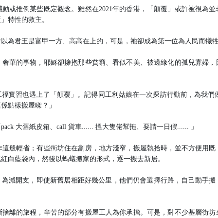
動或推倒某些既定觀念。雖然在2021年的香港，「顛覆」或許被視為
覆」特性的救主。
會以為君王是富甲一方、高高在上的，可是，祂卻成為第一位為人民而犧
、奢華的事物，耶穌卻擁抱那些貧窮、看似不美、被邊緣化的孤兒寡婦，
福實習也遇上了「顛覆」。記得同工利姑娘在一次探訪行動前，為我們做事前b
庭係點樣搬屋㗎？」
大舊紙皮箱、call 貨車...... 搵大隻佬幫拖、要請一日假...... 」
非這般輕省；有些街坊住在劏房，地方淺窄，搬屋執拾時，並不方便用既
或紅白藍袋內，然後以螞蟻搬家的形式，逐一搬去新居。
消費。為減開支，即使新舊居相距好幾公里，他們仍會選擇行路，自己動手
斷捨離的旅程，辛苦的部分有搬屋工人為你承擔。可是，對不少基層街坊