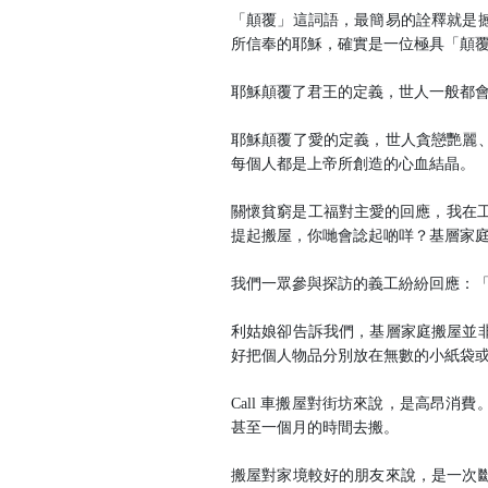
「顛覆」這詞語，最簡易的詮釋就是撼
所信奉的耶穌，確實是一位極具「顛
耶穌顛覆了君王的定義，世人一般都
耶穌顛覆了愛的定義，世人貪戀艷麗
每個人都是上帝所創造的心血結晶。
關懷貧窮是工福對主愛的回應，我在工
提起搬屋，你哋會諗起啲咩？基層家
我們一眾參與探訪的義工紛紛回應：「pack 
利姑娘卻告訴我們，基層家庭搬屋並
好把個人物品分別放在無數的小紙袋
Call 車搬屋對街坊來說，是高昂
甚至一個月的時間去搬。
搬屋對家境較好的朋友來說，是一次