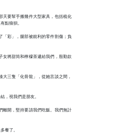
那天要幫手搬幾件大型家具，包括梳化
況有點狼狽。
了「彩」，腿部被銳利的零件割傷；負
子女將甜筒和檸檬茶遞給我們，殷勤款
揍大三隻「化骨龍」，從她言談之間，
心結，視我們是朋友。
們離開，堅持要請我們吃飯。我們無計
很多餐了。