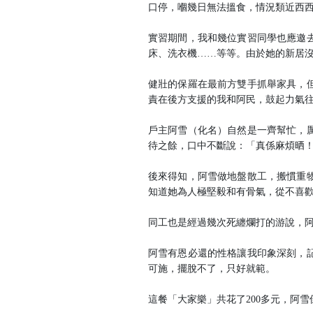
口停，嗰幾日無法搵食，情況類近西
實習期間，我和幾位實習同學也應邀
床、洗衣機……等等。由於她的新居
健壯的保羅在最前方雙手抓舉家具，
責在後方支援的我和阿民，鼓起力氣
戶主阿雪（化名）自然是一齊幫忙，
待之餘，口中不斷說：「真係麻煩晒
後來得知，阿雪做地盤散工，搬慣重
知道她為人極堅毅和有骨氣，從不喜
同工也是經過幾次死纏爛打的游說，
阿雪有恩必還的性格讓我印象深刻，
可施，擺脫不了，只好就範。
這餐「大家樂」共花了200多元，阿