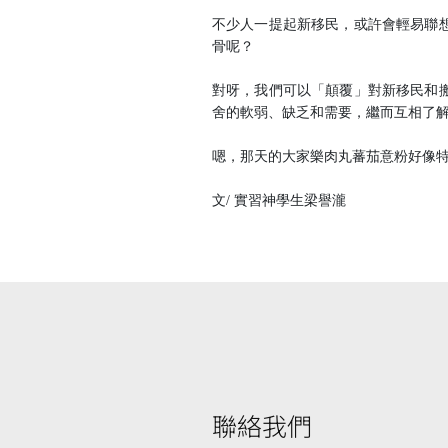
不少人一提起新移民，或許會輕易聯
骨呢？
對呀，我們可以「顛覆」對新移民和
舍的軟弱、缺乏和需要，繼而互相了
嗯，那天的大家樂肉丸蕃茄意粉好像
文/ 實習神學生梁譽瀧
聯絡我們