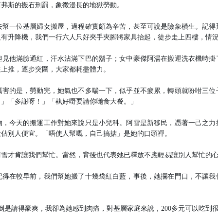
西弗斯的搬石刑罰，象徵漫長的地獄勞動。
去幫一位基層婦女搬屋，過程確實頗為辛苦，甚至可說是險象橫生。記得
沒有升降機，我們一行六人只好夾手夾腳將家具抬起，徒步走上四樓，情
但見他滿臉通紅，汗水沾滿下巴的鬍子；女中豪傑阿湯在搬運洗衣機時掛
往上推，逐步突圍，大家都耗盡體力。
厲害的是，勞動完，她氣也不多喘一下，似乎並不疲累，轉頭就吩咐三位
！」「多謝呀！」「執好嘢要請你哋食大餐。」
物，今天的搬運工作對她來說只是小兒科。阿雪是新移民，憑著一己之力
歡佔別人便宜。「唔使人幫嘅，自己搞掂」是她的口頭禪。
阿雪才肯讓我們幫忙。當然，背後也代表她已釋放不應輕易讓別人幫忙的
記得在較早前，我們幫她搬了十幾袋紅白藍，事後，她攔在門口，不讓我
雪倒是請得豪爽，我卻為她感到肉痛，對基層家庭來說，200多元可以吃到