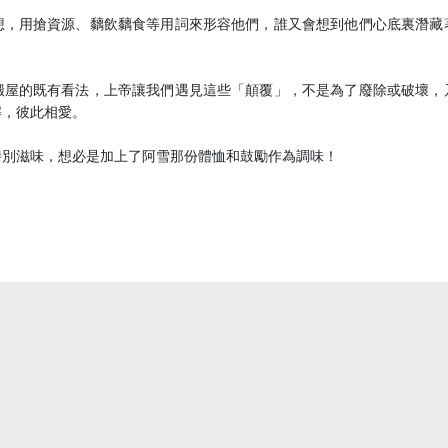
想，用搶資源、黐飲黐食等用詞來形容他們，誰又會想到他們心底裏潛藏
搬屋的既有看法，上帝讓我們遇見這些「顛覆」，不是為了廢除或破壞，
解，彼此相愛。
特別滋味，想必是加上了阿雪那份體恤和鼓勵作為調味！