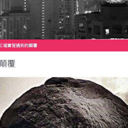
工福實習遇到的顛覆
顛覆