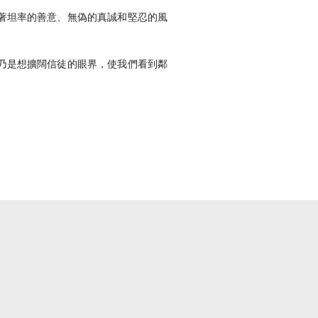
著坦率的善意、無偽的真誠和堅忍的風
乃是想擴闊信徒的眼界，使我們看到鄰