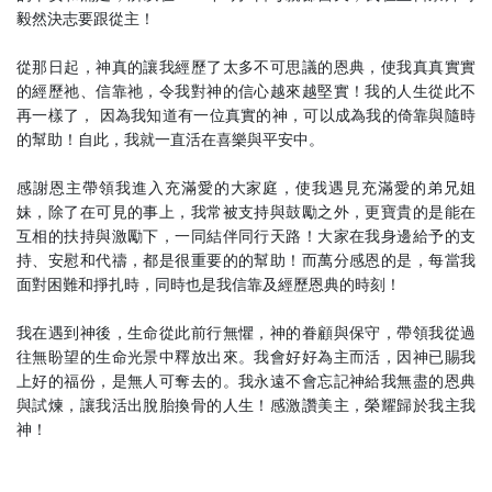
毅然決志要跟從主！
從那日起，神真的讓我經歷了太多不可思議的恩典，使我真真實實
的經歷祂、信靠祂，令我對神的信心越來越堅實！我的人生從此不
再一樣了， 因為我知道有一位真實的神，可以成為我的倚靠與隨時
的幫助！自此，我就一直活在喜樂與平安中。
感謝恩主帶領我進入充滿愛的大家庭，使我遇見充滿愛的弟兄姐
妹，除了在可見的事上，我常被支持與鼓勵之外，更寶貴的是能在
互相的扶持與激勵下，一同結伴同行天路！大家在我身邊給予的支
持、安慰和代禱，都是很重要的的幫助！而萬分感恩的是，每當我
面對困難和掙扎時，同時也是我信靠及經歷恩典的時刻！
我在遇到神後，生命從此前行無懼，神的眷顧與保守，帶領我從過
往無盼望的生命光景中釋放出來。我會好好為主而活，因神已賜我
上好的福份，是無人可奪去的。我永遠不會忘記神給我無盡的恩典
與試煉，讓我活出脫胎換骨的人生！感激讚美主，榮耀歸於我主我
神！