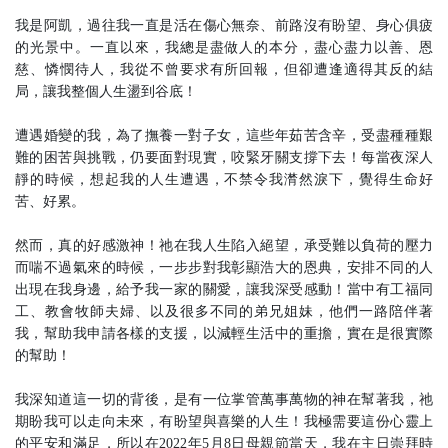
我是阿凱，過往我一直是活在傷心無奈、前路沒有盼望、身心俱疲
的光景中。一直以來，我總是盡做人的本分，盡心盡力以善、恩
慈、憐憫待人，我從不曾要求有所回報，但卻遭逢適得其反的結
局，讓我整個人生盪到谷底！
遭遇婚變的我，為了撫養一對子女，這些年茹苦含辛，受盡種種艱
難的困苦與挑戰，仍要面對現實，咬緊牙關支撐下去！每當夜深人
靜的時候，想起我的人生遭遇，不禁令我潸然淚下，覺得生命好
苦、好累。
然而，真的好感激神！祂在我人生陷入絕望，承受難以負荷的壓力
而喘不過氣來的時候，一步步對我彰顯浩大的恩典，安排不同的人
出現在我身邊，給予我一家的關愛，讓我深受感動！當中有工福同
工、教會牧師夫婦、以及很多不同的弟兄姐妹，他們一路陪伴著
我，幫助我申請各樣的支援，以減輕生活中的重擔，實在是很實際
的幫助！
我深知道這一切的背後，是有一位掌管萬事萬物的神在幫著我，祂
期盼我可以走向未來，有盼望與喜樂的人生！我極需要這份心靈上
的平安和滿足，所以在2022年5月8日母親節當天，我在主日崇拜時