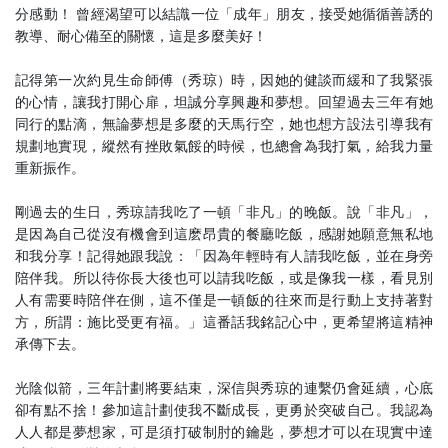
分感動！ 曾經渴望可以結識一位「成年」朋友，接受她循循善誘的
教導、耐心備至的關懷，這是多麼美好！
記得第一次約見生命師傅（秀琼）時，因她的健談而緩和了我緊張
的心情，讓我打開心扉，坦誠分享興趣和夢想。回望過去三年有她
同行的點滴，無論夢想是多麼的天馬行空，她也想方設法引導我有
規劃地實現，縱然有挫敗氣餒的時候，也總會為我打氣，給我力量
重新振作。
剛過去的生日，秀琼請我吃了一頓「非凡」的晚飯。說「非凡」，
是因為自己從沒有機會到這麽昂貴的餐廳吃飯，感謝她願意無私地
和我分享！記得她跟我說：「因為年輕時有人請我吃飯，並在身旁
陪伴我。所以待你長大後也可以請我吃飯，或是像我一樣，看見別
人有需要時陪伴在側，這不僅是一頓飯的往來而是行動上支持著對
方，所謂：施比受更有福。」這番話我銘記心中，更希望將這精神
承傳下去。
光陰似箭，三年計劃將要結束，深信與秀琼的連繫仍會延續，心底
卻有點不捨！參加這計劃使我不斷成長，更勇於突破自己。我認為
人人都是夢想家，可是須打破制肘的鑰匙，夢想才可以在現實中達