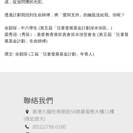
成，綻放閃爍的光彩。
透過計劃我找到生命師傅，將「愛與支持」的鑰匙送給我。你呢？
余穎琛 - 中六學生 (第五屆「兒童發展基金計劃深水埗區」)
梁秀琼（秀琼）- 基督教香港崇真會深水埗堂會友 (第五屆「兒童發
展基金計劃」生命師傅)
撰文/ 余穎琛 (工福「兒童發展基金計劃」年青人)
聯絡我們
香港九龍旺角弼街56號基督教大樓11樓
(按此放大)
(852)2798 0180