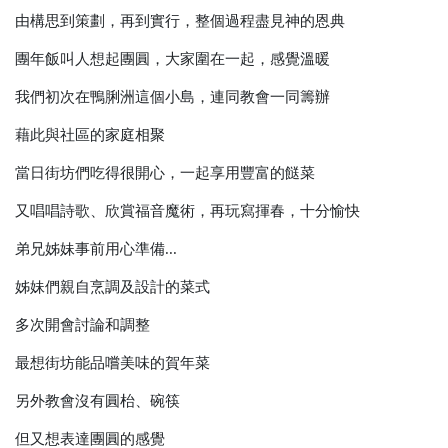
由構思到策劃，再到實行，整個過程盡見神的恩典
團年飯叫人想起團圓，大家圍在一起，感覺溫暖
我們初次在鴨脷洲這個小島，連同教會一同籌辦
藉此與社區的家庭相聚
當日街坊們吃得很開心，一起享用豐富的餸菜
又唱唱詩歌、欣賞福音魔術，再玩寫揮春，十分愉快
弟兄姊妹事前用心準備
...
姊妹們親自烹調及設計的菜式
多次開會討論和調整
最想街坊能品嚐美味的賀年菜
另外教會沒有圓枱、碗筷
但又想表達團圓的感覺