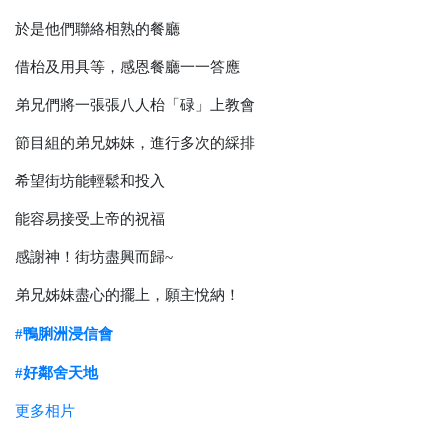
於是他們聯絡相熟的餐廳
借枱及用具等，感恩餐廳一一答應
弟兄們將一張張八人枱「碌」上教會
節目組的弟兄姊妹，進行多次的綵排
希望街坊能輕鬆和投入
能容易接受上帝的祝福
感謝神！街坊盡興而歸
~
弟兄姊妹盡心的擺上，願主悅納！
#
鴨脷洲浸信會
#
好鄰舍天地
更多相片