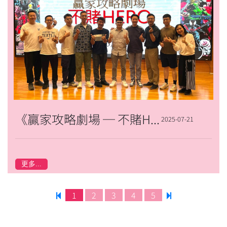
《贏家攻略劇場 ─ 不賭HERO》講座
2025-07-21
更多...
1
2
3
4
5