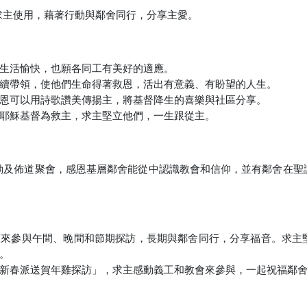
求主使用，藉著行動與鄰舍同行，分享主愛。
生活愉快，也願各同工有美好的適應。
續帶領，使他們生命得著救恩，活出有意義、有盼望的人生。
恩可以用詩歌讚美傳揚主，將基督降生的喜樂與社區分享。
耶穌基督為救主，求主堅立他們，一生跟從主。
動及佈道聚會，感恩基層鄰舍能從中認識教會和信仰，並有鄰舍在聖
續來參與午間、晚間和節期探訪，長期與鄰舍同行，分享福音。求主
。
新春派送賀年雞探訪」，求主感動義工和教會來參與，一起祝福鄰