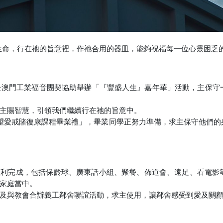
生命，行在祂的旨意裡，作祂合用的器皿，能夠祝福每一位心靈困乏
赴澳門工業福音團契協助舉辦「『豐盛人生』嘉年華」活動，主保守
主賜智慧，引領我們繼續行在祂的旨意中。
望愛戒賭復康課程畢業禮」，畢業同學正努力準備，求主保守他們的
順利完成，包括保齡球、廣東話小組、聚餐、佈道會、遠足、看電影
家庭當中。
及與教會合辦義工鄰舍聯誼活動，求主使用，讓鄰舍感受到愛及關