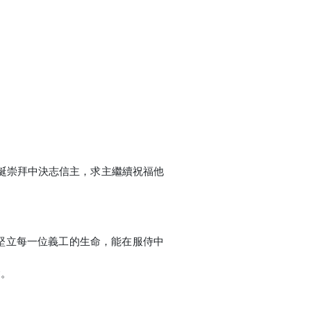
誕崇拜中決志信主，求主繼續祝福他
堅立每一位義工的生命，能在服侍中
舍。