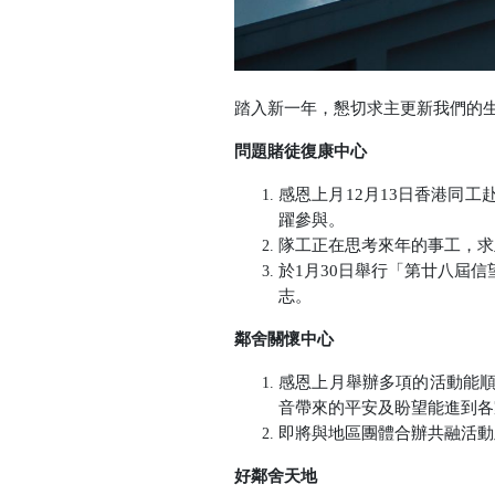
踏入新一年，懇切求主更新我們的
問題賭徒復康中心
感恩上月
12
月
13
日香港同工
躍參與。
隊工正在思考來年的事工，求
於
1
月
30
日舉行「第廿八屆信
志。
鄰舍關懷中心
感恩上月舉辦多項的活動能
音帶來的平安及盼望能進到各
即將與地區團體合辦共融活動
好鄰舍天地