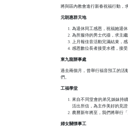
將與區內教會進行新春祝福行動，
元朗惠群天地
為退休同工感恩，祝福她退休
為所服侍的男士代禱，求主繼
上月報佳音活動完滿結束，感
感恩數位長者接受水禮，接受
東九龍辦事處
過去兩個月，曾舉行福音預工的活
們。
工福學堂
來自不同堂會的弟兄姊妹持
活出所信，為主作美好的見證
農曆新年將至，我們將舉行「
婦女關懐事工