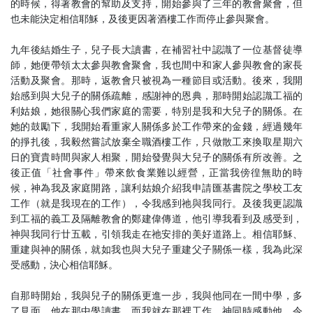
的時候，得著教會的幫助及支持，開始參與了三年的教會聚會，但
也未能決定相信耶穌，及後更因著酒樓工作而停止參與聚會。
九年後結婚生子，兒子長大讀書，在補習社中認識了一位基督徒導
師，她便帶領太太參與教會聚會，我也間中和家人參與教會的家長
活動及聚會。那時，返教會只被視為一種節目或活動。後來，我開
始感到與大兒子的關係疏離，感謝神的恩典，那時開始認識工福的
利姑娘，她很關心我們家庭的需要，特別是我和大兒子的關係。在
她的鼓勵下，我開始看重家人關係多於工作帶來的金錢，經過幾年
的掙扎後，我毅然嘗試放棄全職酒樓工作，只做散工來換取星期六
日的寶貴時間與家人相聚，開始發覺與大兒子的關係有所改善。之
後正值「社會事件」帶來飲食業難以經營，正當我傍徨無助的時
候，神為我及家庭開路，讓利姑娘介紹我申請匯基書院之學校工友
工作（就是我現在的工作），令我感到祂與我同行。及後我更認識
到工福的義工及隔離教會的鄭建偉傳道，他引導我看到及感受到，
神與我同行廿五載，引領我走在祂安排的美好道路上。相信耶穌、
重建與神的關係，就如我也與大兒子重建父子關係一樣，我為此深
受感動，決心相信耶穌。
自那時開始，我與兒子的關係更進一步，我與他同在一間中學，多
了見面，他在那中學讀書，而我就在那裡工作。神同時感動他，令