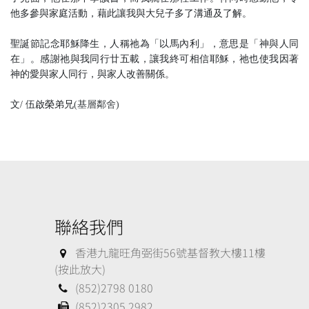
他多參與家庭活動，藉此讓我與大兒子多了溝通及了解。
聖誕節記念耶穌降生，人稱祂為「以馬內利」，意思是「神與人同
在」。感謝祂與我同行廿五載，讓我終可相信耶穌，祂也使我因著
神的愛與家人同行，與家人改善關係。
文
/
伍啟榮弟兄
(基層鄰舍)
聯絡我們
香港九龍旺角弼街56號基督教大樓11樓
(按此放大)
(852)2798 0180
(852)2305 2982