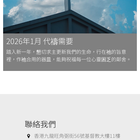
2026年1月 代禱需要
踏入新一年，懇切求主更新我們的生命，行在祂的旨意
裡，作祂合用的器皿，能夠祝福每一位心靈困乏的鄰舍。
聯絡我們
香港九龍旺角弼街56號基督教大樓11樓