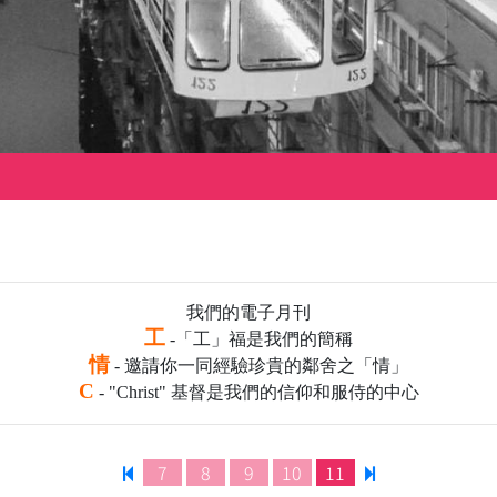
我們的電子月刊
工
-「工」福是我們的簡稱
情
- 邀請你一同經驗珍貴的鄰舍之「情」
C
- "Christ" 基督是我們的信仰和服侍的中心
7
8
9
10
11