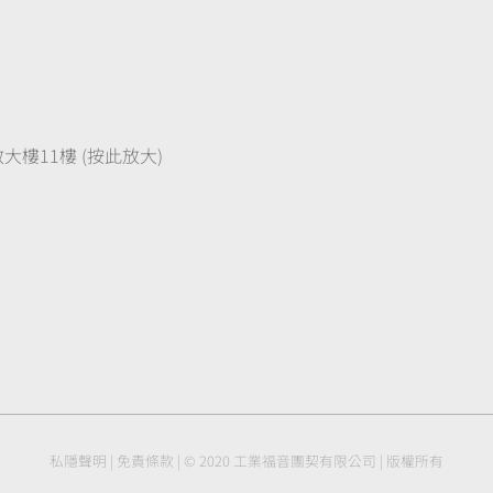
樓11樓 (按此放大)
私隱聲明
|
免責條款
| © 2020 工業福音團契有限公司 | 版權所有