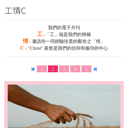
工情C
我們的電子月刊
工
-「工」福是我們的簡稱
情
- 邀請你一同經驗珍貴的鄰舍之「情」
C
- "Christ" 基督是我們的信仰和服侍的中心
1
2
3
4
5